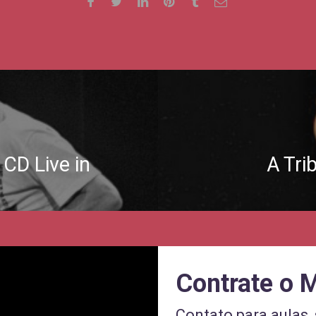
 CD Live in
A Tri
Contrate o 
Contato para aulas