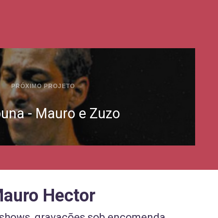
PRÓXIMO PROJETO
buna - Mauro e Zuzo
Mauro Hector
, shows, gravações sob encomenda,