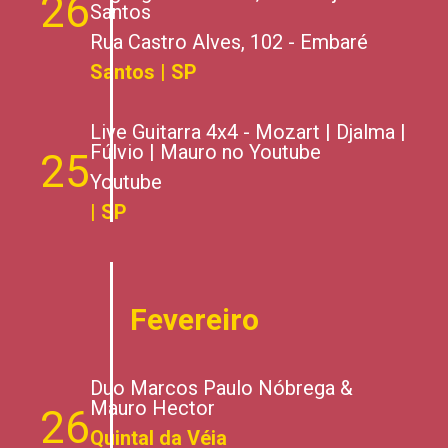
26
Santos
Rua Castro Alves, 102 - Embaré
Santos | SP
Live Guitarra 4x4 - Mozart | Djalma |
Fúlvio | Mauro no Youtube
25
Youtube
| SP
Fevereiro
Duo Marcos Paulo Nóbrega &
Mauro Hector
26
Quintal da Véia