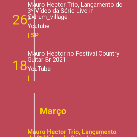
Mauro Hector Trio, Lançamento do
3º Vídeo da Série Live in
26
@drum_village
Youtube
| SP
Mauro Hector no Festival Country
Guitar Br 2021
18
YouTube
|
Março
Mauro Hector Trio, Lançamento