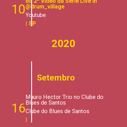
do 2º Vídeo da Série Live in
10
@drum_village
Youtube
| SP
2020
Setembro
Mauro Hector Trio no Clube do
Blues de Santos
16
Clube do Blues de Santos
|